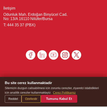
İletişim
Odunluk Mah. Erdoğan Binyücel Cad.
No: 13/A 16110 Nilüfer/Bursa
T: 444 35 37 (PBX)
Bu site cerez kullanmaktadir
Sitemizin duzgun calisabilmesi icin zorunlu cerezler, ziyaretci istatistikleri
icin analitik cerezler kullanmaktayiz.
Cerez Politikamiz
Eker Süt Ürünleri Gıda San. ve Ticaret A.Ş. Tüm telif hakla
saklıdır © 2025
Tumunu Kabul Et
Reddet
Ozellestir